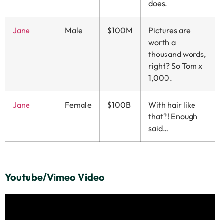
does.
Jane
Male
$100M
Pictures are
worth a
thousand words,
right? So Tom x
1,000.
Jane
Female
$100B
With hair like
that?! Enough
said…
Youtube/Vimeo Video