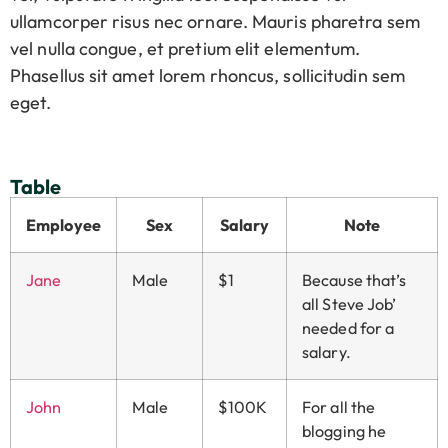
ullamcorper risus nec ornare. Mauris pharetra sem
vel nulla congue, et pretium elit elementum.
Phasellus sit amet lorem rhoncus, sollicitudin sem
eget.
Table
Employee
Sex
Salary
Note
Jane
Male
$1
Because that’s
all Steve Job’
needed for a
salary.
John
Male
$100K
For all the
blogging he