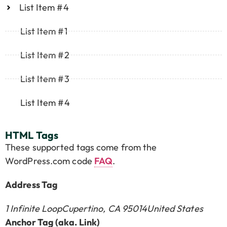
List Item #4
List Item #1
List Item #2
List Item #3
List Item #4
HTML Tags
These supported tags come from the
WordPress.com code
FAQ
.
Address Tag
1 Infinite LoopCupertino, CA 95014United States
Anchor Tag (aka. Link)