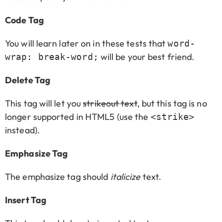
Code Tag
You will learn later on in these tests that
word-
will be your best friend.
wrap: break-word;
Delete Tag
This tag will let you
strikeout text
, but this tag is no
longer supported in HTML5 (use the
<strike>
instead).
Emphasize Tag
The emphasize tag should
italicize
text.
Insert Tag