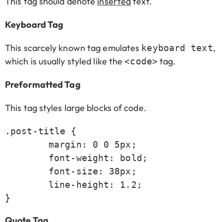
This tag should denote
inserted
text.
Keyboard Tag
This scarcely known tag emulates
,
keyboard text
which is usually styled like the
tag.
<code>
Preformatted Tag
This tag styles large blocks of code.
.post-title {

	margin: 0 0 5px;

	font-weight: bold;

	font-size: 38px;

	line-height: 1.2;

}
Quote Tag