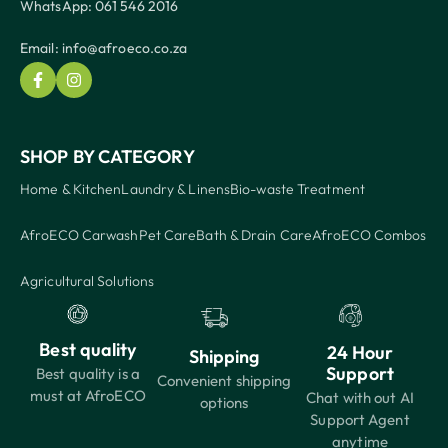
WhatsApp: 061 546 2016
Email: info@afroeco.co.za
SHOP BY CATEGORY
Home & Kitchen
Laundry & Linens
Bio-waste Treatment
AfroECO Carwash
Pet Care
Bath & Drain Care
AfroECO Combos
Agricultural Solutions
Best quality
24 Hour
Shipping
Support
Best quality is a
Convenient shipping
must at AfroECO
Chat with out AI
options
Support Agent
anytime